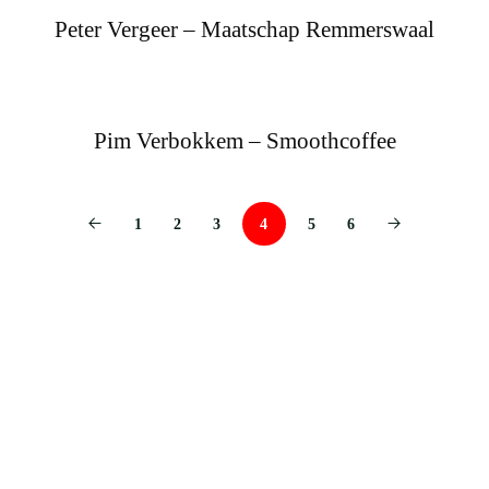
Peter Vergeer – Maatschap Remmerswaal
Pim Verbokkem – Smoothcoffee
1
2
3
4
5
6