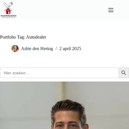
Ga
naar
de
inhoud
Portfolio Tag: Autodealer
Adrie den Hertog
2 april 2025
Zoek
Zo
naar: