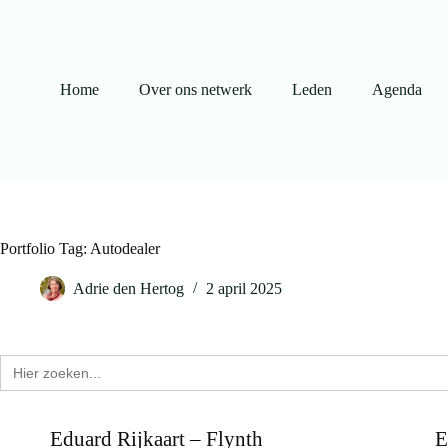
Ga
naar
de
inhoud
Home
Over ons netwerk
Leden
Agenda
Portfolio Tag: Autodealer
Adrie den Hertog
2 april 2025
Zoek
naar:
Eduard Rijkaart – Flynth
E