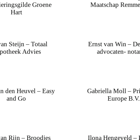
ieringsgilde Groene
Maatschap Remme
Hart
van Steijn – Totaal
Ernst van Win – De
potheek Advies
advocaten- notar
an den Heuvel – Easy
Gabriella Moll – P
and Go
Europe B.V.
an Rijn – Broodjes
Ilona Hengeveld – 