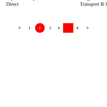
Direct
Transport B.
1
2
3
4
…
6