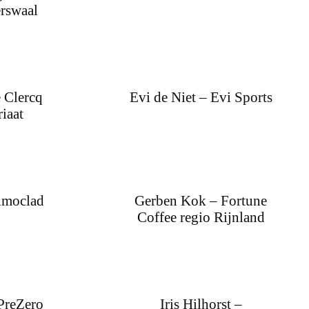
rswaal
 Clercq
Evi de Niet – Evi Sports
iaat
rimoclad
Gerben Kok – Fortune
Coffee regio Rijnland
PreZero
Iris Hilhorst –