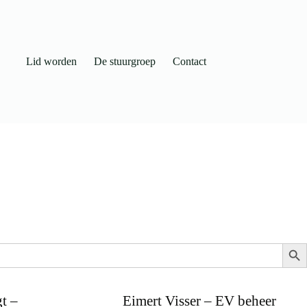
Lid worden
De stuurgroep
Contact
Zo
t –
Eimert Visser – EV beheer