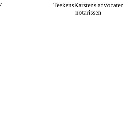
V.
TeekensKarstens advocaten
notarissen