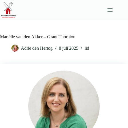
Ga
naar
de
inhoud
Mariëlle van den Akker – Grant Thornton
Adrie den Hertog
8 juli 2025
lid