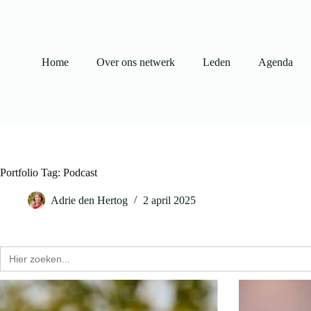
Ga
naar
de
inhoud
Home
Over ons netwerk
Leden
Agenda
Portfolio Tag: Podcast
Adrie den Hertog
2 april 2025
Zoek
naar: