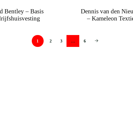
d Bentley – Basis
Dennis van den Nie
rijfshuisvesting
– Kameleon Texti
1
2
3
…
6