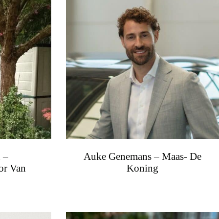
 –
Auke Genemans – Maas- De
or Van
Koning