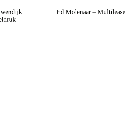
uwendijk
Ed Molenaar – Multilease
eldruk