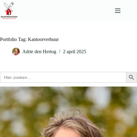
Ga
naar
de
inhoud
Portfolio Tag: Kantoorverhuur
Adrie den Hertog
2 april 2025
Zoek
Zo
naar: