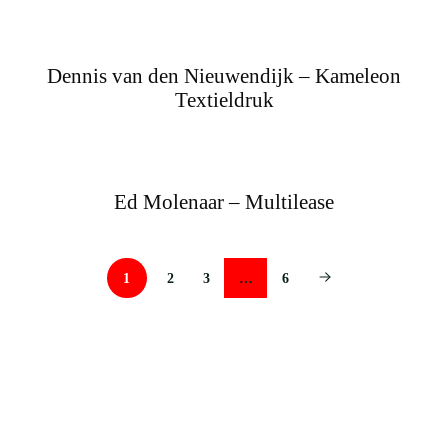
Dennis van den Nieuwendijk – Kameleon
Textieldruk
Ed Molenaar – Multilease
1
2
3
…
6