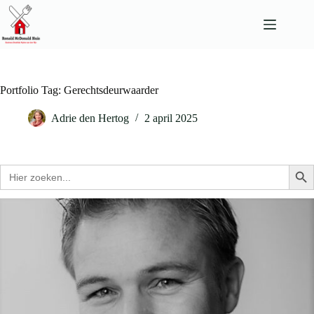
Ga
naar
de
inhoud
Portfolio Tag: Gerechtsdeurwaarder
Adrie den Hertog
2 april 2025
Zoek
Zo
naar: