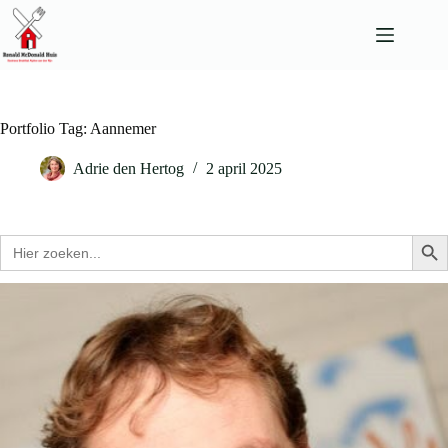
Ga
naar
de
inhoud
Portfolio Tag: Aannemer
Adrie den Hertog
2 april 2025
Zoek
Zo
naar: