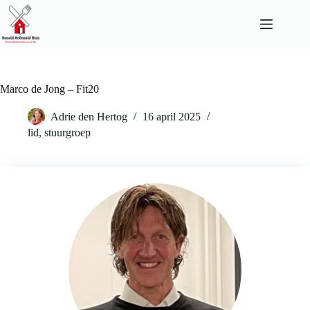
Ga
naar
de
inhoud
Marco de Jong – Fit20
Adrie den Hertog
16 april 2025
lid
,
stuurgroep